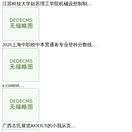
江苏科技大学姑苏理工学院机械设想制制…
2026上海中职校中本贯通各专业登科分数线…
a content…
广西古氏展览KOOUS的小我从页…